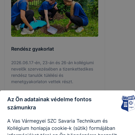
Rendész gyakorlat
2026.06.17-én, 23-án és 26-án kollégiumi
nevelők szervezésében a tizenkettedikes
rendész tanulók túlélési és
menetgyakorlaton vettek részt.
2026. jún. 25.
Fazekas Tibor
Az Ön adatainak védelme fontos
számunkra
A Vas Vármegyei SZC Savaria Technikum és
Kollégium honlapja cookie-k (sütik) formájában