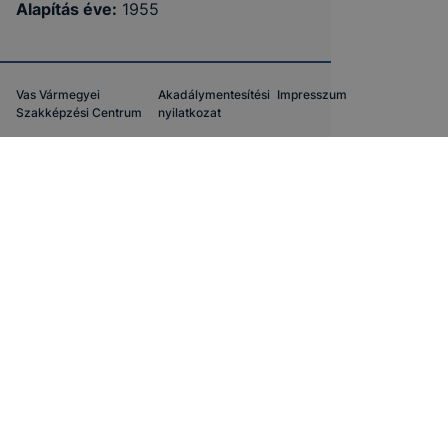
Alapítás éve
:
1955
Vas Vármegyei
Akadálymentesítési
Impresszum
Szakképzési Centrum
nyilatkozat