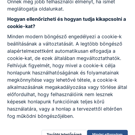
Önnek még jobb felhasználói élményt, ha ismét
meglátogatja oldalunkat.
Hogyan ellenőrizheti és hogyan tudja kikapcsolni a
cookie-kat?
Minden modern böngésző engedélyezi a cookie-k
Honvédelmi verseny és szimpózium
beállításának a változtatását. A legtöbb böngésző
alapértelmezettként automatikusan elfogadja a
2026.06.09-én megrendezésre került
cookie-kat, de ezek általában megváltoztathatók.
Celldömölkön a Berzsenyi Dániel
Felhívjuk figyelmét, hogy mivel a cookie-k célja
Gimnáziumban, a II. Ungár Károly
honlapunk használhatóságának és folyamatainak
Honvédelmi Verseny és Szimpózium.
megkönnyítése vagy lehetővé tétele, a cookie-k
alkalmazásának megakadályozása vagy törlése által
2026. jún. 8.
Karácsonyi Zoltán
előfordulhat, hogy felhasználóink nem lesznek
képesek honlapunk funkcióinak teljes körű
használatára, vagy a honlap a tervezettől eltérően
fog működni böngészőjében.
További lehetőségek
Mindet elfogadom