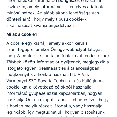
információkat tárol az Ön böngészésre használt
eszközén, amely információk személyes adatnak
minősülhetnek. Az alábbiakban lehetősége van
dönteni arról, hogy mely típusú cookie-k
alkalmazását kívánja engedélyezni.
Mi az a cookie?
Bukovinszky Márta tanárnő
A cookie egy kis fájl, amely akkor kerül a
elismerése
számítógépre, amikor Ön egy webhelyet látogat
meg. A cookie-k számtalan funkcióval rendelkeznek.
A Városháza nagytermében rendezték meg
Többek között információt gyűjtenek, megjegyzik a
az idei pedagógusnapi ünnepséget.
látogató egyéni beállításait és általánosságban
megkönnyítik a honlap használatát. A Vas
2026. jún. 9.
Savaria Admin
Vármegyei SZC Savaria Technikum és Kollégium a
cookie-kat a következő célokból használja:
információ gyűjtése azzal kapcsolatban, hogyan
használja Ön a honlapot - annak felmérésével, hogy
a honlap melyik részeit látogatja, vagy használja
leginkább, így megtudhatjuk, hogyan biztosítsunk