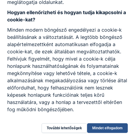
meglátogatja oldalunkat.
Hogyan ellenőrizheti és hogyan tudja kikapcsolni a
cookie-kat?
Minden modern böngésző engedélyezi a cookie-k
beállításának a változtatását. A legtöbb böngésző
alapértelmezettként automatikusan elfogadja a
cookie-kat, de ezek általában megváltoztathatók.
Felhívjuk figyelmét, hogy mivel a cookie-k célja
honlapunk használhatóságának és folyamatainak
megkönnyítése vagy lehetővé tétele, a cookie-k
alkalmazásának megakadályozása vagy törlése által
Vas Vármegyei SZC Savaria Technikum és
előfordulhat, hogy felhasználóink nem lesznek
képesek honlapunk funkcióinak teljes körű
Kollégium
használatára, vagy a honlap a tervezettől eltérően
fog működni böngészőjében.
9700 Szombathely, Hadnagy utca 1.
CLASSROOM
KRÉTA
További lehetőségek
Mindet elfogadom