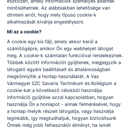
eszközén, amely információk személyes adatnak
Letöltés
minősülhetnek. Az alábbiakban lehetősége van
dönteni arról, hogy mely típusú cookie-k
alkalmazását kívánja engedélyezni.
Mi az a cookie?
A cookie egy kis fájl, amely akkor kerül a
számítógépre, amikor Ön egy webhelyet látogat
Partnereink
meg. A cookie-k számtalan funkcióval rendelkeznek.
Többek között információt gyűjtenek, megjegyzik a
látogató egyéni beállításait és általánosságban
megkönnyítik a honlap használatát. A Vas
Vármegyei SZC Savaria Technikum és Kollégium a
cookie-kat a következő célokból használja:
információ gyűjtése azzal kapcsolatban, hogyan
használja Ön a honlapot - annak felmérésével, hogy
a honlap melyik részeit látogatja, vagy használja
leginkább, így megtudhatjuk, hogyan biztosítsunk
Önnek még jobb felhasználói élményt, ha ismét