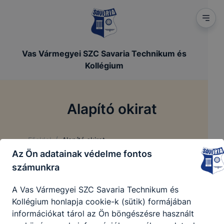
Vas Vármegyei SZC Savaria Technikum és
Kollégium
Alapító okirat
/
Főoldal
Alapító okirat
Az Ön adatainak védelme fontos
számunkra
Alapító okirat
A Vas Vármegyei SZC Savaria Technikum és
Kollégium honlapja cookie-k (sütik) formájában
információkat tárol az Ön böngészésre használt
Alapító okirat