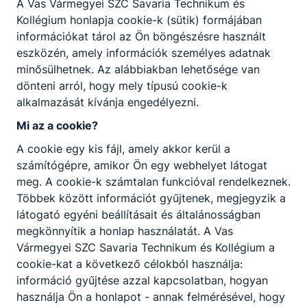
A Vas Vármegyei SZC Savaria Technikum és
Centrum
Kollégium honlapja cookie-k (sütik) formájában
Rövidített név:
Vas Vármegyei SZC
információkat tárol az Ön böngészésre használt
eszközén, amely információk személyes adatnak
Székhely:
9700 Szombathely, Akacs Mihály
minősülhetnek. Az alábbiakban lehetősége van
utca 8-10.
dönteni arról, hogy mely típusú cookie-k
Központi telefonszám:
+36 20 250 2313
alkalmazását kívánja engedélyezni.
Központi e-mail cím:
info@vmszc.hu
Mi az a cookie?
A cookie egy kis fájl, amely akkor kerül a
számítógépre, amikor Ön egy webhelyet látogat
meg. A cookie-k számtalan funkcióval rendelkeznek.
Többek között információt gyűjtenek, megjegyzik a
látogató egyéni beállításait és általánosságban
Partnereink
megkönnyítik a honlap használatát. A Vas
Vármegyei SZC Savaria Technikum és Kollégium a
cookie-kat a következő célokból használja:
információ gyűjtése azzal kapcsolatban, hogyan
használja Ön a honlapot - annak felmérésével, hogy