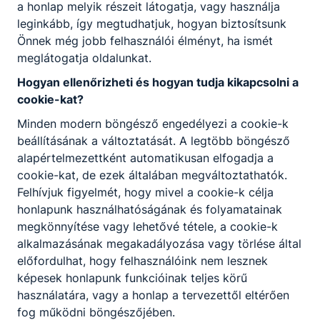
a honlap melyik részeit látogatja, vagy használja
leginkább, így megtudhatjuk, hogyan biztosítsunk
Önnek még jobb felhasználói élményt, ha ismét
meglátogatja oldalunkat.
Hogyan ellenőrizheti és hogyan tudja kikapcsolni a
cookie-kat?
Minden modern böngésző engedélyezi a cookie-k
beállításának a változtatását. A legtöbb böngésző
alapértelmezettként automatikusan elfogadja a
cookie-kat, de ezek általában megváltoztathatók.
Felhívjuk figyelmét, hogy mivel a cookie-k célja
honlapunk használhatóságának és folyamatainak
megkönnyítése vagy lehetővé tétele, a cookie-k
alkalmazásának megakadályozása vagy törlése által
előfordulhat, hogy felhasználóink nem lesznek
képesek honlapunk funkcióinak teljes körű
használatára, vagy a honlap a tervezettől eltérően
Vas Vármegyei SZC Savaria Technikum és
fog működni böngészőjében.