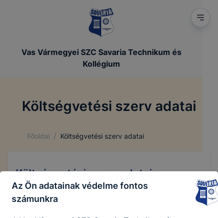
Vas Vármegyei SZC Savaria Technikum és
Kollégium
Költségvetési szerv adatai
/
Főoldal
Költségvetési szerv adatai
Költségvetési szerv adatai
Az Ön adatainak védelme fontos
számunkra
Megnevezés:
Vas Vármegyei Szakképzési