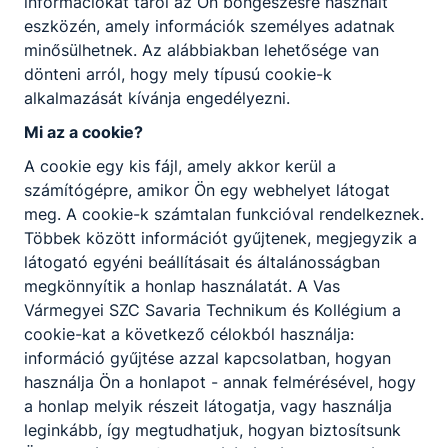
információkat tárol az Ön böngészésre használt
alternatív hajtású járművek iránt.
eszközén, amely információk személyes adatnak
minősülhetnek. Az alábbiakban lehetősége van
KOMPETENCIAELVÁRÁS
dönteni arról, hogy mely típusú cookie-k
alkalmazását kívánja engedélyezni.
Jó ﬁzikum, kézügyesség, szakszerű
kommunikáció, csapatmunka, felelősségtudat,
Mi az a cookie?
vevőközpontúság.
A cookie egy kis fájl, amely akkor kerül a
számítógépre, amikor Ön egy webhelyet látogat
meg. A cookie-k számtalan funkcióval rendelkeznek.
A SZAKKÉPZETTSÉGGEL RENDELKEZŐ
Többek között információt gyűjtenek, megjegyzik a
elvégzi a javítandó gépjármű
látogató egyéni beállításait és általánosságban
állapotfelmérését, hibamegállapítását;
megkönnyítik a honlap használatát. A Vas
működteti a munkavégzéshez szükséges
Vármegyei SZC Savaria Technikum és Kollégium a
gépeket, berendezéseket, diagnosztikai és
cookie-kat a következő célokból használja:
mérőeszközöket;
információ gyűjtése azzal kapcsolatban, hogyan
a gépjárművek sorozatgyártásában
használja Ön a honlapot - annak felmérésével, hogy
közreműködik;
a honlap melyik részeit látogatja, vagy használja
a gyártási folyamatban minőségellenőrzést
leginkább, így megtudhatjuk, hogyan biztosítsunk
végez, ellenőrzi a gyártósorról lekerülő