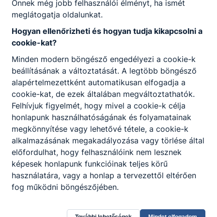
Önnek még jobb felhasználói élményt, ha ismét
gépjárművek minőségét;
meglátogatja oldalunkat.
megállapítja és megszünteti a hibákat és
Hogyan ellenőrizheti és hogyan tudja kikapcsolni a
zavarokat, ehhez automatikus mérő- és
cookie-kat?
vizsgáló rendszereket használ;
kezeli a járműveket és azok rendszereit,
Minden modern böngésző engedélyezi a cookie-k
üzembe helyezi a járműveket;
beállításának a változtatását. A legtöbb böngésző
mechanikus és elektromos alkatrészeket
alapértelmezettként automatikusan elfogadja a
össze- és szétszerel, valamint ellenőriz;
cookie-kat, de ezek általában megváltoztathatók.
járműveket és rendszereket karbantart,
Felhívjuk figyelmét, hogy mivel a cookie-k célja
javít és beállít;
honlapunk használhatóságának és folyamatainak
hibákat és zavarokat keres, mérési
megkönnyítése vagy lehetővé tétele, a cookie-k
eredményeket értékel;
alkalmazásának megakadályozása vagy törlése által
munkahelyi logisztikai ismereteket
előfordulhat, hogy felhasználóink nem lesznek
alkalmaz;
képesek honlapunk funkcióinak teljes körű
minőségi, valamint a munkavégzéshez
használatára, vagy a honlap a tervezettől eltérően
szükséges utasításokat értelmez.
fog működni böngészőjében.