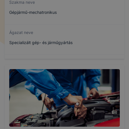
Szakma neve
Gépjármű-mechatronikus
Ágazat neve
Specializált gép- és járműgyártás
Szakmajegyzék száma
407161905
Képzés időtartama
3 év
Választható szakmairányok: