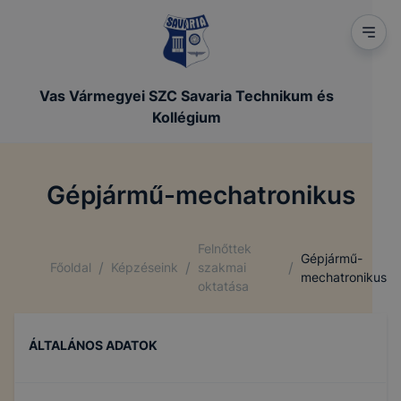
Vas Vármegyei SZC Savaria Technikum és
Kollégium
Gépjármű-mechatronikus
Felnőttek
Gépjármű-
/
/
/
Főoldal
Képzéseink
szakmai
mechatronikus
oktatása
ÁLTALÁNOS ADATOK