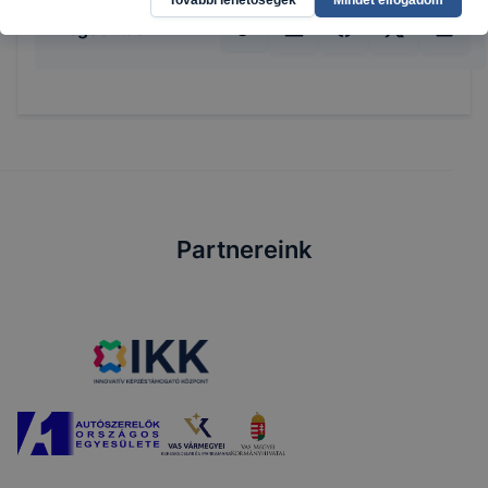
További lehetőségek
Mindet elfogadom
Megosztás
Partnereink