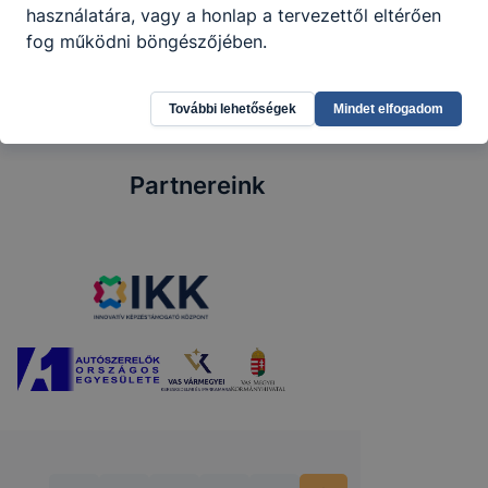
2026. jún. 8.
Karácsonyi Zoltán
használatára, vagy a honlap a tervezettől eltérően
fog működni böngészőjében.
További lehetőségek
Mindet elfogadom
Partnereink