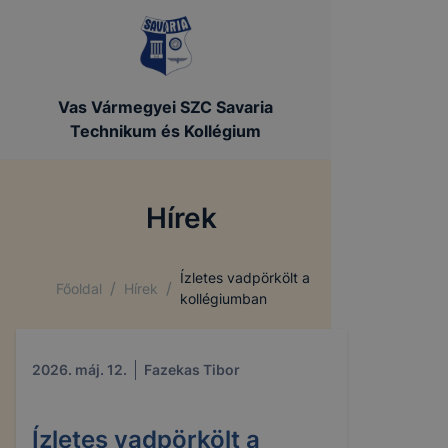
Vas Vármegyei SZC Savaria
Technikum és Kollégium
Hírek
Ízletes vadpörkölt a
/
/
Főoldal
Hírek
kollégiumban
2026. máj. 12.
Fazekas Tibor
Ízletes vadpörkölt a