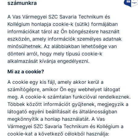
számunkra
2026. jún. 25.
Fazekas Tibor
A Vas Vármegyei SZC Savaria Technikum és
Kollégium honlapja cookie-k (sütik) formájában
információkat tárol az Ön böngészésre használt
eszközén, amely információk személyes adatnak
minősülhetnek. Az alábbiakban lehetősége van
dönteni arról, hogy mely típusú cookie-k
alkalmazását kívánja engedélyezni.
Mi az a cookie?
A cookie egy kis fájl, amely akkor kerül a
számítógépre, amikor Ön egy webhelyet látogat
meg. A cookie-k számtalan funkcióval rendelkeznek.
Bukovinszky Márta tanárnő
Többek között információt gyűjtenek, megjegyzik a
elismerése
látogató egyéni beállításait és általánosságban
megkönnyítik a honlap használatát. A Vas
A Városháza nagytermében rendezték meg
az idei pedagógusnapi ünnepséget.
Vármegyei SZC Savaria Technikum és Kollégium a
cookie-kat a következő célokból használja: