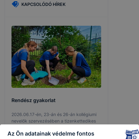
KAPCSOLÓDÓ HÍREK
Rendész gyakorlat
2026.06.17-én, 23-án és 26-án kollégiumi
nevelők szervezésében a tizenkettedikes
rendész tanulók túlélési és
Az Ön adatainak védelme fontos
menetgyakorlaton vettek részt.