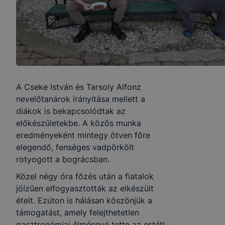
A Cseke István és Tarsoly Alfonz
nevelőtanárok irányítása mellett a
diákok is bekapcsolódtak az
előkészületekbe. A közös munka
eredményeként mintegy ötven főre
elegendő, fenséges vadpörkölt
rotyogott a bográcsban.
Közel négy óra főzés után a fiatalok
jóízűen elfogyasztották az elkészült
ételt. Ezúton is hálásan köszönjük a
támogatást, amely felejthetetlen
gasztronómiai élménnyé tette az estét!