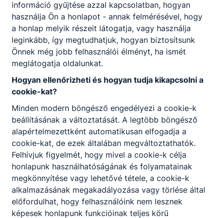
2026. jún. 9.
Savaria Admin
információ gyűjtése azzal kapcsolatban, hogyan
használja Ön a honlapot - annak felmérésével, hogy
a honlap melyik részeit látogatja, vagy használja
leginkább, így megtudhatjuk, hogyan biztosítsunk
Önnek még jobb felhasználói élményt, ha ismét
meglátogatja oldalunkat.
Hogyan ellenőrizheti és hogyan tudja kikapcsolni a
cookie-kat?
Minden modern böngésző engedélyezi a cookie-k
beállításának a változtatását. A legtöbb böngésző
alapértelmezettként automatikusan elfogadja a
cookie-kat, de ezek általában megváltoztathatók.
Honvédelmi verseny és szimpózium
Felhívjuk figyelmét, hogy mivel a cookie-k célja
honlapunk használhatóságának és folyamatainak
2026.06.09-én megrendezésre került
Celldömölkön a Berzsenyi Dániel
megkönnyítése vagy lehetővé tétele, a cookie-k
Gimnáziumban, a II. Ungár Károly
alkalmazásának megakadályozása vagy törlése által
Honvédelmi Verseny és Szimpózium.
előfordulhat, hogy felhasználóink nem lesznek
képesek honlapunk funkcióinak teljes körű