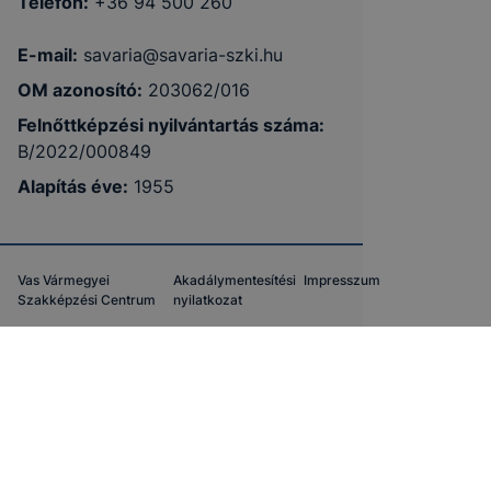
Telefon:
+36 94 500 260
E-mail:
savaria@savaria-szki.hu
OM azonosító:
203062/016
Felnőttképzési nyilvántartás száma:
B/2022/000849
Alapítás éve
:
1955
Vas Vármegyei
Akadálymentesítési
Impresszum
Szakképzési Centrum
nyilatkozat